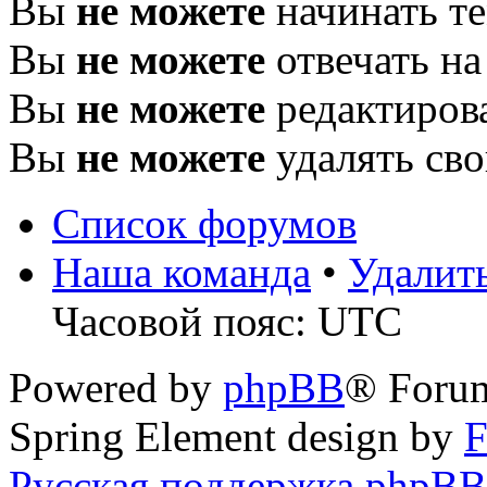
Вы
не можете
начинать т
Вы
не можете
отвечать н
Вы
не можете
редактиров
Вы
не можете
удалять св
Список форумов
Наша команда
•
Удалит
Часовой пояс: UTC
Powered by
phpBB
® Foru
Spring Element design by
F
Русская поддержка phpBB