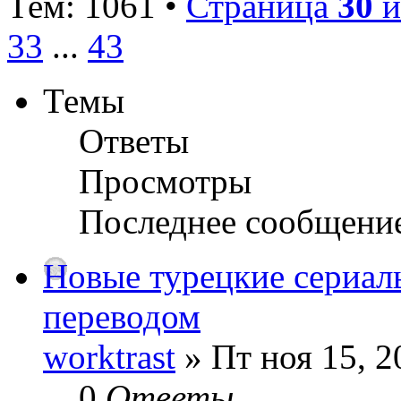
Тем: 1061 •
Страница
30
и
33
...
43
Темы
Ответы
Просмотры
Последнее сообщени
Новые турецкие сериал
переводом
worktrast
» Пт ноя 15, 2
0
Ответы